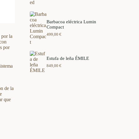
Barbacoa eléctrica Lumin
Compact
499,00
€
por la
 con
s por
Estufa de leña ÉMILE
sistema
849,00
€
n de la
e
ar que