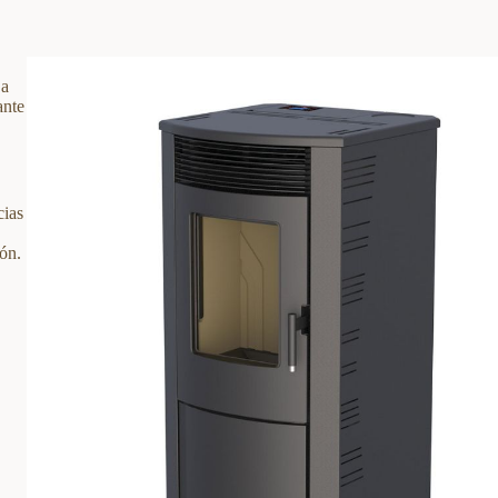
 a
ante
ias
lón.