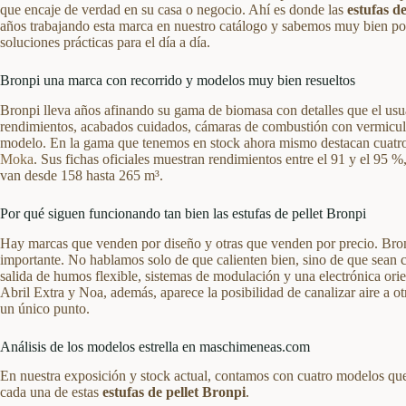
que encaje de verdad en su casa o negocio. Ahí es donde las
estufas de
años trabajando esta marca en nuestro catálogo y sabemos muy bien por
soluciones prácticas para el día a día.
Bronpi una marca con recorrido y modelos muy bien resueltos
Bronpi lleva años afinando su gama de biomasa con detalles que el usu
rendimientos, acabados cuidados, cámaras de combustión con vermicul
modelo. En la gama que tenemos en stock ahora mismo destacan cuatro
Moka
. Sus fichas oficiales muestran rendimientos entre el 91 y el 95
van desde 158 hasta 265 m³.
Por qué siguen funcionando tan bien las estufas de pellet Bronpi
Hay marcas que venden por diseño y otras que venden por precio. Bronp
importante. No hablamos solo de que calienten bien, sino de que sean c
salida de humos flexible, sistemas de modulación y una electrónica or
Abril Extra y Noa, además, aparece la posibilidad de canalizar aire a ot
un único punto.
Análisis de los modelos estrella en maschimeneas.com
En nuestra exposición y stock actual, contamos con cuatro modelos que
cada una de estas
estufas de pellet Bronpi
.