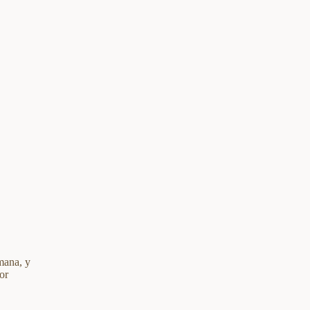
mana, y
or