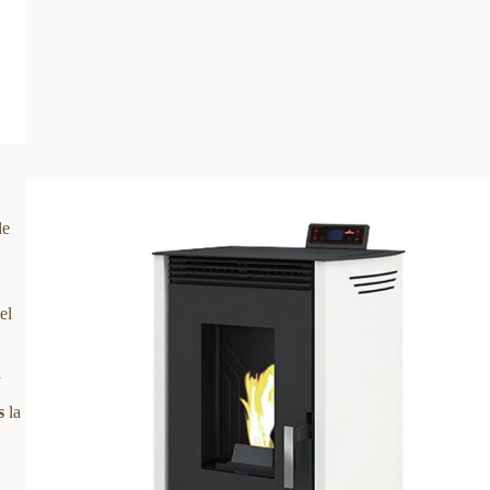
de
el
a
s
la