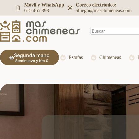
Saltar
Móvil y WhatsApp
Correo electrónico:
al
615 465 393
afuego@maschimeneas.com
contenido
Sin
resultados
Segunda mano
Estufas
Chimeneas
Seminuevo y Km 0