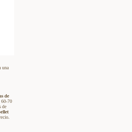
n una
as de
s 60-70
s de
ellet
ecio.