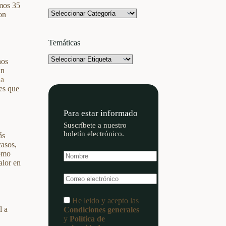
mos 35
Categorías
on
Temáticas
Etiquetas
nos
ún
na
es que
Para estar informado
Suscríbete a nuestro
boletín electrónico.
ás
casos,
como
alor en
He leido y acepto las
l a
Condiciones generales
y
Política de