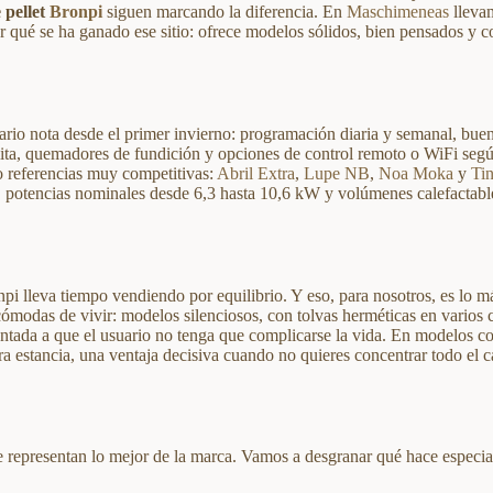
 pellet
Bronpi
siguen marcando la diferencia. En
Maschimeneas
lleva
 qué se ha ganado ese sitio: ofrece modelos sólidos, bien pensados y c
ario nota desde el primer invierno: programación diaria y semanal, bue
ita, quemadores de fundición y opciones de control remoto o WiFi seg
 referencias muy competitivas:
Abril Extra
,
Lupe NB
,
Noa Moka
y
Ti
 %, potencias nominales desde 6,3 hasta 10,6 kW y volúmenes calefactabl
i lleva tiempo vendiendo por equilibrio. Y eso, para nosotros, es lo m
ómodas de vivir: modelos silenciosos, con tolvas herméticas en varios 
ientada a que el usuario no tenga que complicarse la vida. En modelos 
ra estancia, una ventaja decisiva cuando no quieres concentrar todo el c
 representan lo mejor de la marca. Vamos a desgranar qué hace especia